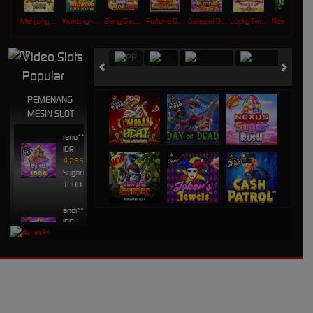
Mahjong Ways
Wukong - Black Scatter
Bang Gacor 1000
Fortune Gems
Gates of Olympus Super Scatter
Lucky Twins Nexus
Nexus The Crypt
Video Slots
Popular
PEMENANG
MESIN SLOT
reno****77
IDR
4,285,600.00
Sugar Rush
1000
andi****k9
IDR
3,914,200.00
Sugar Rush
1000
mrx****21
IDR
3,276,480.00