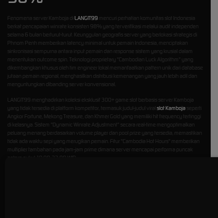
Fenomena server Kamboja di
LANGIT99
mencuri perhatian komunitas slot Indonesia
berkat pencapaian winrate konsisten 98% yang terverifikasi melalui audit independen
selama 6 bulan berturut-turut. Keunggulan geografis server yang berlokasi strategis di
Phnom Penh memberikan latency minimal untuk pemain Indonesia, menciptakan
sinkronisasi sempurna antara input pemain dan response sistem yang krusial dalam
menentukan outcome spin. Teknologi proprietary "Cambodian Luck Algorithm" yang
dikembangkan khusus oleh tim engineer lokal memanfaatkan pattern unik dari database
jutaan pemain regional, menghasilkan distribusi kemenangan yang jauh lebih adil dan
menguntungkan dibanding server konvensional.
LANGIT99 menghadirkan koleksi eksklusif 300+ game slot berbasis server Kamboja
yang tidak tersedia di platform kompetitor, termasuk judul-judul viral
slot Kamboja
seperti
Angkor Fortune, Mekong Treasure, dan Khmer Gold yang memiliki hit frequency tertinggi
di kelasnya. Sistem "Dynamic Winrate Adjustment" secara real-time mengoptimalkan
peluang menang berdasarkan volume player dan pool prize yang tersedia, memastikan
tidak ada waktu sepi yang merugikan pemain. Fitur "Cambodia Hot Hours" memberikan
multiplier tambahan pada jam-jam prime dimana server mencapai performa puncak
antara pukul 19.00-23.00 WIB.
Keamanan transaksi di LANGIT99 diperkuat dengan sistem enkripsi blockchain yang
menjamin setiap deposit dan withdrawal tercatat permanen tanpa bisa dimanipulasi.
Program loyalitas berjenjang memberikan cashback progresif hingga 20% untuk
member aktif dengan total turnover bulanan tertentu. Customer support berbahasa
Indonesia yang responsif 24/7 melalui live chat, WhatsApp, dan Telegram siap
membantu segala kendala teknis maupun pertanyaan seputar permainan. Proses