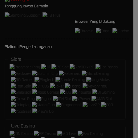
Tanggung Jawab Bermain
Browser Yang Didukung
Platform Penyedia Layanan
Slots
Live Casino