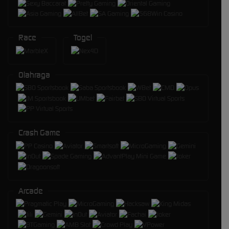
Race
Togel
Olahraga
Crash Game
Arcade