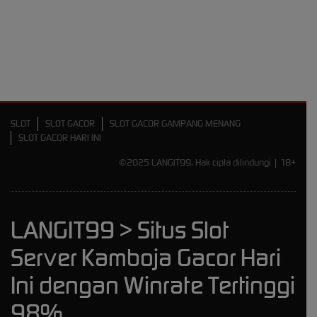
SLOT
SLOT GACOR
SLOT GACOR GAMPANG MENANG
SLOT GACOR HARI INI
©2025 LANGIT99. Hak cipta dilindungi | 18+
LANGIT99 > Situs Slot
Server Kamboja Gacor Hari
Ini dengan Winrate Tertinggi
98%